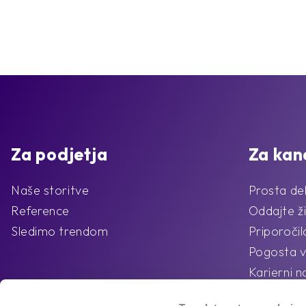
Za podjetja
Za kan
Naše storitve
Prosta de
Reference
Oddajte ži
Sledimo trendom
Priporoči
Pogosta v
Karierni n