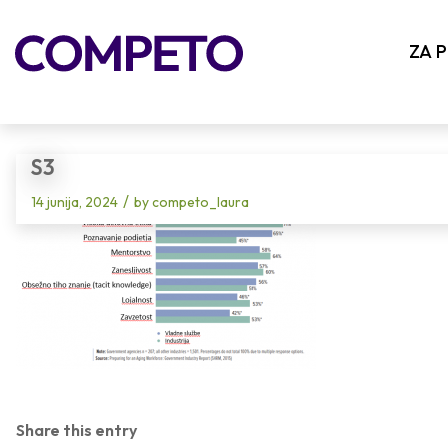
Blog - Latest News
ZA 
S3
/
14 junija, 2024
by
competo_laura
Share this entry