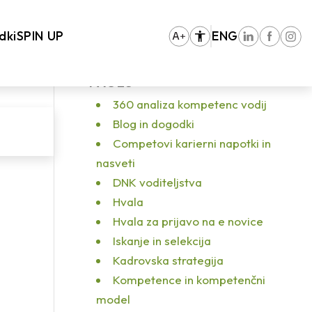
a stran
/
Projekt 45+: »Nisem dovolj mlad, da bi vedel vse.« Oscar Wilde
/
S3
dki
SPIN UP
ENG
PAGES
360 analiza kompetenc vodij
Blog in dogodki
Competovi karierni napotki in
nasveti
DNK voditeljstva
Hvala
Hvala za prijavo na e novice
Iskanje in selekcija
Kadrovska strategija
Kompetence in kompetenčni
model