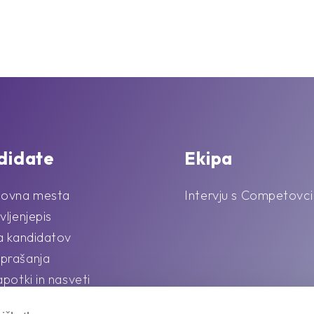
didate
Ekipa
lovna mesta
Intervju s Competovci
vljenjepis
la kandidatov
prašanja
apotki in nasveti