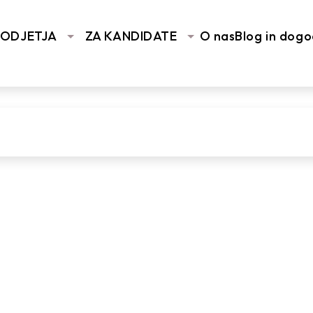
You are here:
Home
/
Vhodn
PODJETJA
ZA KANDIDATE
O nas
Blog in dogo