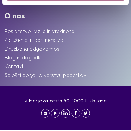
Intervju s Competovci
O nas
Poslanstvo, vizija in vrednote
Združenja in partnerstva
Družbena odgovornost
Blog in dogodki
Kontakt
Splošni pogoji o varstvu podatkov
Vilharjeva cesta 50, 1000 Ljubljana