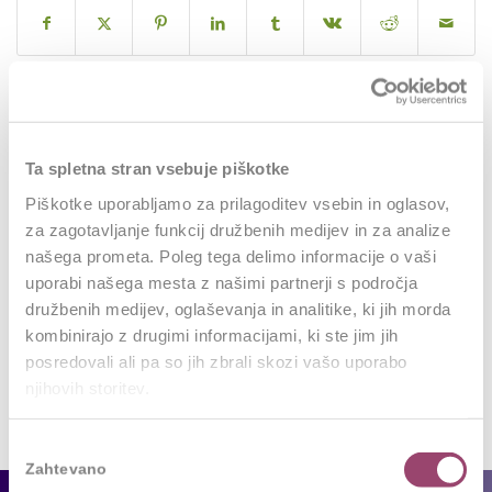
0
Ta spletna stran vsebuje piškotke
Piškotke uporabljamo za prilagoditev vsebin in oglasov,
REPLIES
za zagotavljanje funkcij družbenih medijev in za analize
Leave a Reply
našega prometa. Poleg tega delimo informacije o vaši
uporabi našega mesta z našimi partnerji s področja
Want to join the discussion?
družbenih medijev, oglaševanja in analitike, ki jih morda
Feel free to contribute!
kombinirajo z drugimi informacijami, ki ste jim jih
posredovali ali pa so jih zbrali skozi vašo uporabo
Za objavo komentarja se morate
prijaviti
.
njihovih storitev.
Izbira
Zahtevano
soglasja