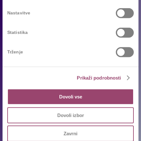
Za podjetja
Nastavitve
Naše storitve
Reference
Statistika
Sledimo trendom
Trženje
Za kandidate
Prosta delovna mesta
Prikaži podrobnosti
Oddajte življenjepis
Priporočila kandidatov
Dovoli vse
Pogosta vprašanja
Karierni napotki in nasveti
Dovoli izbor
Ekipa
Zavrni