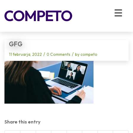
Blog - Latest News
You are here:
Home
/
Vhodna stran
/
Smo (za)res dovolj povezani? – Hibridno delo in vzdrževanje odnosov
/
gfg
GFG
/
/
11 februarja, 2022
0 Comments
by
competo
Share this entry