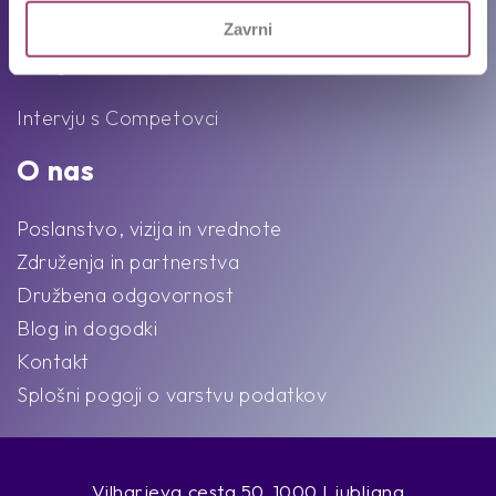
Karierni napotki in nasveti
Zavrni
Ekipa
Intervju s Competovci
O nas
Poslanstvo, vizija in vrednote
Združenja in partnerstva
Družbena odgovornost
Blog in dogodki
Kontakt
Splošni pogoji o varstvu podatkov
Vilharjeva cesta 50, 1000 Ljubljana