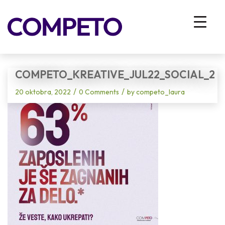
Blog - Latest News
You are here:
Home
/
Vhodna stran
/
Ste opazili našo komunikacijsko akcijo?
/
Competo_kreative_Jul22_SOCIAL_2
COMPETO_KREATIVE_JUL22_SOCIAL_2
/
/
20 oktobra, 2022
0 Comments
by
competo_laura