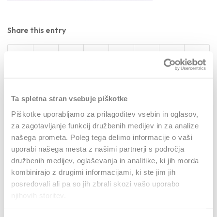
Share this entry
Ta spletna stran vsebuje piškotke
0
Piškotke uporabljamo za prilagoditev vsebin in oglasov,
za zagotavljanje funkcij družbenih medijev in za analize
našega prometa. Poleg tega delimo informacije o vaši
REPLIES
uporabi našega mesta z našimi partnerji s področja
Leave a Reply
družbenih medijev, oglaševanja in analitike, ki jih morda
kombinirajo z drugimi informacijami, ki ste jim jih
Want to join the discussion?
posredovali ali pa so jih zbrali skozi vašo uporabo
Feel free to contribute!
njihovih storitev.
Za objavo komentarja se morate
prijaviti
.