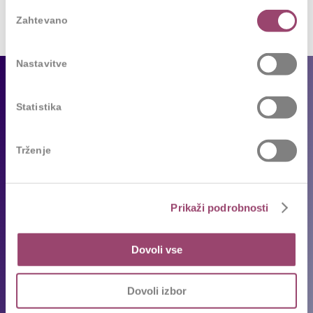
Izbira
Zahtevano
soglasja
Nastavitve
Za podjetja
Statistika
Naše storitve
Reference
Trženje
Sledimo trendom
Za kandidate
Prikaži podrobnosti
Prosta delovna mesta
Dovoli vse
Oddajte življenjepis
Priporočila kandidatov
Dovoli izbor
Pogosta vprašanja