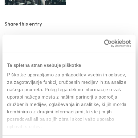
Share this entry
Ta spletna stran vsebuje piškotke
Piškotke uporabljamo za prilagoditev vsebin in oglasov,
0
za zagotavljanje funkcij družbenih medijev in za analize
našega prometa. Poleg tega delimo informacije o vaši
REPLIES
uporabi našega mesta z našimi partnerji s področja
družbenih medijev, oglaševanja in analitike, ki jih morda
Leave a Reply
kombinirajo z drugimi informacijami, ki ste jim jih
Want to join the discussion?
posredovali ali pa so jih zbrali skozi vašo uporabo
Feel free to contribute!
njihovih storitev.
Za objavo komentarja se morate
prijaviti
.