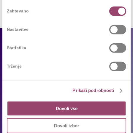
Izbira
Zahtevano
soglasja
Nastavitve
Za podjetja
Statistika
Naše storitve
Reference
Trženje
Sledimo trendom
Za kandidate
Prikaži podrobnosti
Prosta delovna mesta
Dovoli vse
Oddajte življenjepis
Priporočila kandidatov
Dovoli izbor
Pogosta vprašanja