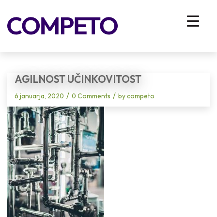
Blog - Latest News
You are here:
Home
/
Vhodna stran
/
Zakaj bi Slovenci o agilnosti morali učiti svet in ne obratno
/
agilnost učinkovitost
AGILNOST UČINKOVITOST
/
/
6 januarja, 2020
0 Comments
by
competo