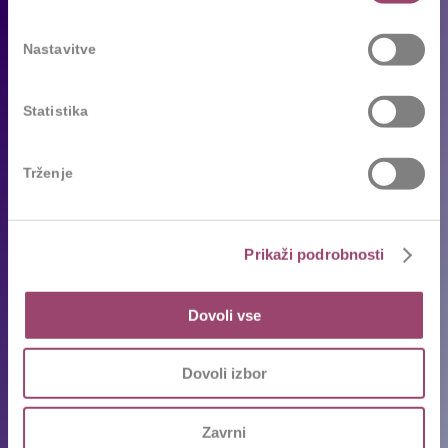
Za podjetja
Nastavitve
Naše storitve
Statistika
Reference
Sledimo trendom
Trženje
Za kandidate
Prosta delovna mesta
Prikaži podrobnosti
Oddajte življenjepis
Priporočila kandidatov
Dovoli vse
Pogosta vprašanja
Karierni napotki in nasveti
Dovoli izbor
Ekipa
Zavrni