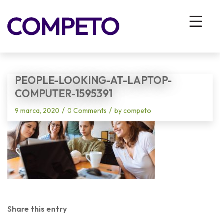
Blog - Latest News
You are here:
Home
/
Vhodna stran
/
Zanimivo delo in prosti čas za družino mi dajte, pa bo tudi navadna kava dobra
/
people-looking-at-laptop-computer-1595391
PEOPLE-LOOKING-AT-LAPTOP-
COMPUTER-1595391
/
/
9 marca, 2020
0 Comments
by
competo
Share this entry