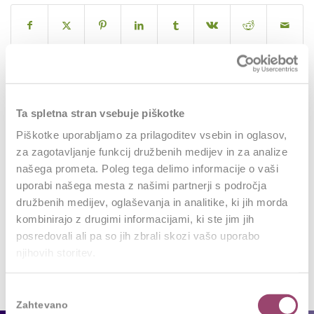
0
Ta spletna stran vsebuje piškotke
Piškotke uporabljamo za prilagoditev vsebin in oglasov,
REPLIES
za zagotavljanje funkcij družbenih medijev in za analize
Leave a Reply
našega prometa. Poleg tega delimo informacije o vaši
uporabi našega mesta z našimi partnerji s področja
Want to join the discussion?
družbenih medijev, oglaševanja in analitike, ki jih morda
Feel free to contribute!
kombinirajo z drugimi informacijami, ki ste jim jih
posredovali ali pa so jih zbrali skozi vašo uporabo
Za objavo komentarja se morate
prijaviti
.
njihovih storitev.
Izbira
Zahtevano
soglasja