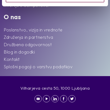
Intervju s Competovci
O nas
Poslanstvo, vizija in vrednote
Združenja in partnerstva
Družbena odgovornost
Blog in dogodki
Kontakt
Splošni pogoji o varstvu podatkov
Vilharjeva cesta 50, 1000 Ljubljana