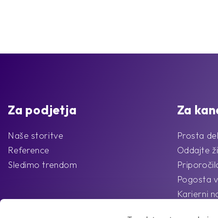
Za podjetja
Za kan
Naše storitve
Prosta de
Reference
Oddajte ži
Sledimo trendom
Priporoči
Pogosta v
Karierni n