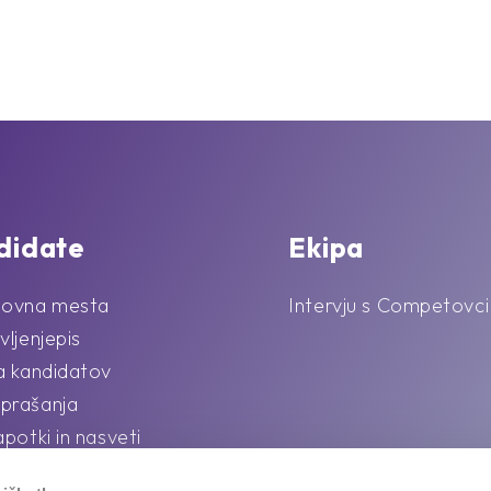
didate
Ekipa
lovna mesta
Intervju s Competovci
vljenjepis
la kandidatov
prašanja
apotki in nasveti