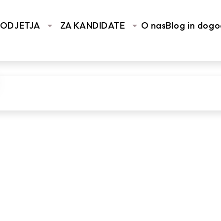
You are here:
Home
/
Vhodna stran
/
Znamka delodajalca 
PODJETJA
ZA KANDIDATE
O nas
Blog in dogo