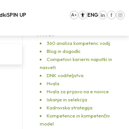
v praksi: od raziskovanja do rezultatov
/
brush-painting-color-paint-102127
dki
SPIN UP
ENG
PAGES
360 analiza kompetenc vodij
Blog in dogodki
Competovi karierni napotki in
nasveti
DNK voditeljstva
Hvala
Hvala za prijavo na e novice
Iskanje in selekcija
Kadrovska strategija
Kompetence in kompetenčni
model