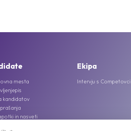
didate
Ekipa
lovna mesta
Intervju s Competovci
vljenjepis
la kandidatov
prašanja
apotki in nasveti