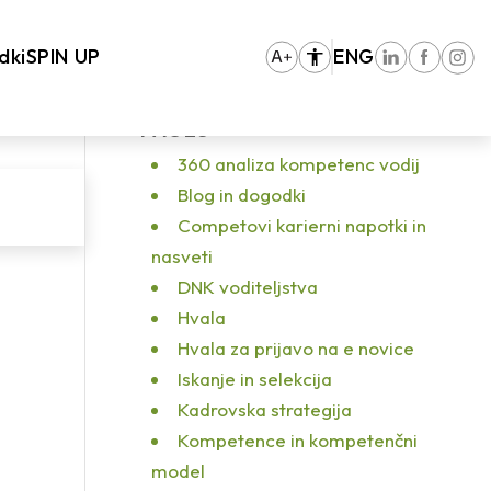
You are here:
Home
/
Vhodna stran
/
3. Competo HRM dogodek
/
1 054
dki
SPIN UP
ENG
PAGES
360 analiza kompetenc vodij
Blog in dogodki
Competovi karierni napotki in
nasveti
DNK voditeljstva
Hvala
Hvala za prijavo na e novice
Iskanje in selekcija
Kadrovska strategija
Kompetence in kompetenčni
model