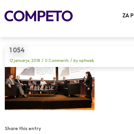
Blog - Latest News
ZA 
1 054
/
/
12 januarja, 2018
0 Comments
by
optiweb
Share this entry