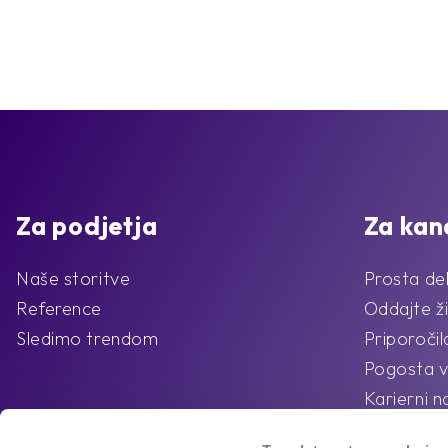
Za podjetja
Za kan
Naše storitve
Prosta de
Reference
Oddajte ži
Sledimo trendom
Priporoči
Pogosta v
Karierni n