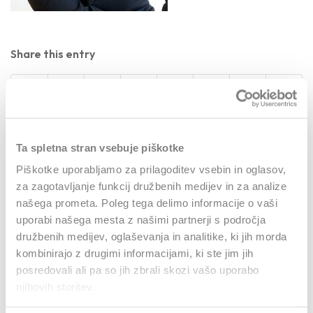
Share this entry
Ta spletna stran vsebuje piškotke
Piškotke uporabljamo za prilagoditev vsebin in oglasov,
0
za zagotavljanje funkcij družbenih medijev in za analize
našega prometa. Poleg tega delimo informacije o vaši
REPLIES
uporabi našega mesta z našimi partnerji s področja
družbenih medijev, oglaševanja in analitike, ki jih morda
Leave a Reply
kombinirajo z drugimi informacijami, ki ste jim jih
Want to join the discussion?
posredovali ali pa so jih zbrali skozi vašo uporabo
Feel free to contribute!
njihovih storitev.
Za objavo komentarja se morate
prijaviti
.