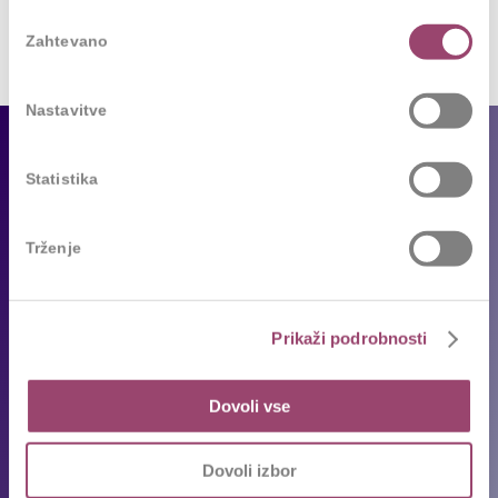
Izbira
Zahtevano
soglasja
Nastavitve
Za podjetja
Statistika
Naše storitve
Reference
Trženje
Sledimo trendom
Za kandidate
Prikaži podrobnosti
Prosta delovna mesta
Dovoli vse
Oddajte življenjepis
Priporočila kandidatov
Dovoli izbor
Pogosta vprašanja