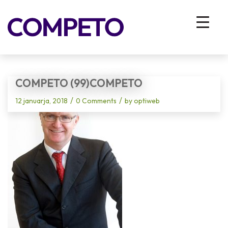
Blog - Latest News
You are here:
Home
/
Vhodna stran
/
Employer Branding – The war for profit or the war for talent?
/
competo (99)competo
COMPETO (99)COMPETO
/
/
12 januarja, 2018
0 Comments
by
optiweb