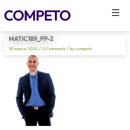
Blog - Latest News
You are here:
Home
/
Vhodna stran
/
Matic Vošnjak
/
matic189_pp-2
MATIC189_PP-2
/
/
30 marca, 2020
0 Comments
by
competo