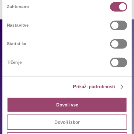
Izbira
Zahtevano
soglasja
Nastavitve
Za podjetja
Statistika
Naše storitve
Reference
Trženje
Sledimo trendom
Za kandidate
Prikaži podrobnosti
Prosta delovna mesta
Oddajte življenjepis
Dovoli vse
Priporočila kandidatov
Pogosta vprašanja
Dovoli izbor
Karierni napotki in nasveti