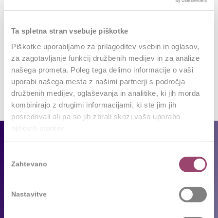
REPLIES
Leave a Reply
Ta spletna stran vsebuje piškotke
Want to join the discussion?
Piškotke uporabljamo za prilagoditev vsebin in oglasov,
Feel free to contribute!
za zagotavljanje funkcij družbenih medijev in za analize
našega prometa. Poleg tega delimo informacije o vaši
Za objavo komentarja se morate
prijaviti
.
uporabi našega mesta z našimi partnerji s področja
družbenih medijev, oglaševanja in analitike, ki jih morda
kombinirajo z drugimi informacijami, ki ste jim jih
posredovali ali pa so jih zbrali skozi vašo uporabo
njihovih storitev.
Za podjetja
Izbira
Zahtevano
Naše storitve
soglasja
Reference
Sledimo trendom
Nastavitve