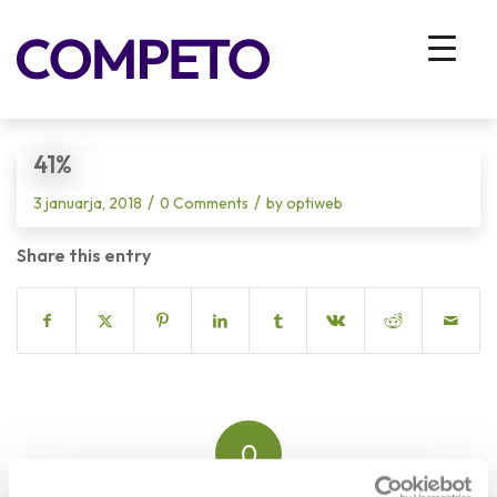
Blog - Latest News
You are here:
Home
/
Vhodna stran
/
ZA PODJETJA
/
Razvoj ljudi in organizacij
/
Razvoj organizacij
/
Znamka delodajalca
/
41%
41%
/
/
3 januarja, 2018
0 Comments
by
optiweb
Share this entry
0