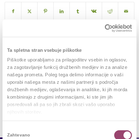
0
Ta spletna stran vsebuje piškotke
Piškotke uporabljamo za prilagoditev vsebin in oglasov,
REPLIES
za zagotavljanje funkcij družbenih medijev in za analize
Leave a Reply
našega prometa. Poleg tega delimo informacije o vaši
uporabi našega mesta z našimi partnerji s področja
Want to join the discussion?
družbenih medijev, oglaševanja in analitike, ki jih morda
Feel free to contribute!
kombinirajo z drugimi informacijami, ki ste jim jih
posredovali ali pa so jih zbrali skozi vašo uporabo
Za objavo komentarja se morate
prijaviti
.
njihovih storitev.
Izbira
Zahtevano
soglasja