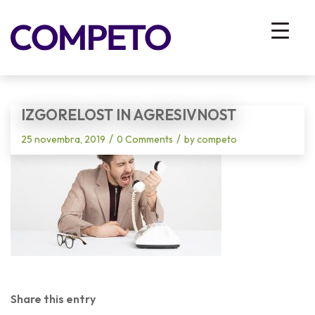
Blog - Latest News
You are here:
Home
/
Vhodna stran
/
Boj proti izgorelosti na delovnem mestu: kaj lahko naredi vodja?
/
izgorelost in agresivnost
IZGORELOST IN AGRESIVNOST
/
/
25 novembra, 2019
0 Comments
by
competo
Share this entry