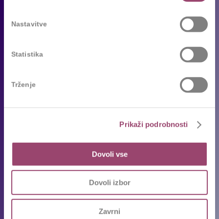
Za podjetja
Nastavitve
Naše storitve
Statistika
Reference
Sledimo trendom
Trženje
Za kandidate
Prosta delovna mesta
Prikaži podrobnosti
Oddajte življenjepis
Priporočila kandidatov
Dovoli vse
Pogosta vprašanja
Karierni napotki in nasveti
Dovoli izbor
Ekipa
Zavrni