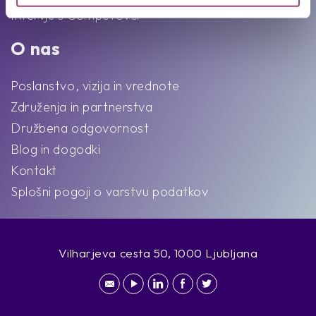
Intervju s Competovci
O nas
Poslanstvo, vizija in vrednote
Združenja in partnerstva
Družbena odgovornost
Blog in dogodki
Kontakt
Splošni pogoji o varstvu podatkov
Vilharjeva cesta 50, 1000 Ljubljana