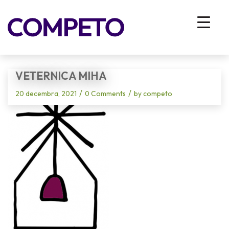
Blog - Latest News
You are here:
Home
/
Vhodna stran
/
Dobra praksa – mentorski program, 1. del
/
Veternica Miha
VETERNICA MIHA
/
/
20 decembra, 2021
0 Comments
by
competo