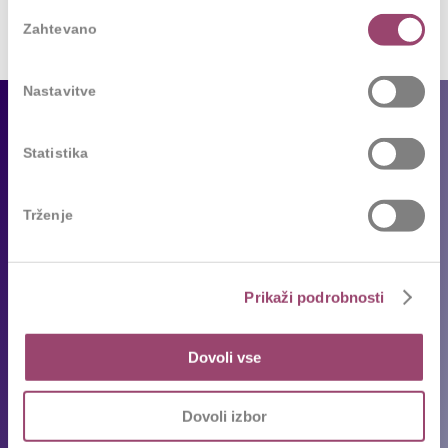
Izbira
Zahtevano
soglasja
Nastavitve
Za podjetja
Statistika
Naše storitve
Reference
Trženje
Sledimo trendom
Za kandidate
Prikaži podrobnosti
Prosta delovna mesta
Dovoli vse
Oddajte življenjepis
Priporočila kandidatov
Dovoli izbor
Pogosta vprašanja