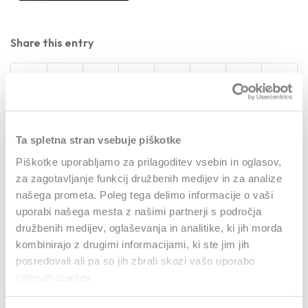
Share this entry
Ta spletna stran vsebuje piškotke
0
Piškotke uporabljamo za prilagoditev vsebin in oglasov,
za zagotavljanje funkcij družbenih medijev in za analize
našega prometa. Poleg tega delimo informacije o vaši
REPLIES
uporabi našega mesta z našimi partnerji s področja
Leave a Reply
družbenih medijev, oglaševanja in analitike, ki jih morda
kombinirajo z drugimi informacijami, ki ste jim jih
Want to join the discussion?
posredovali ali pa so jih zbrali skozi vašo uporabo
Feel free to contribute!
njihovih storitev.
Za objavo komentarja se morate
prijaviti
.