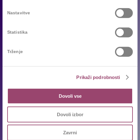
Za podjetja
Nastavitve
Naše storitve
Reference
Statistika
Sledimo trendom
Trženje
Za kandidate
Prosta delovna mesta
Prikaži podrobnosti
Oddajte življenjepis
Priporočila kandidatov
Dovoli vse
Pogosta vprašanja
Karierni napotki in nasveti
Dovoli izbor
Ekipa
Zavrni