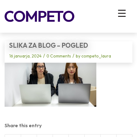
Blog - Latest News
You are here:
Home
/
Vhodna stran
/
Dobro se poznati je profit zame kot tudi organizacijo
/
Slika za blog – Pogled
SLIKA ZA BLOG – POGLED
/
/
16 januarja, 2024
0 Comments
by
competo_laura
Share this entry