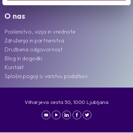
Intervju s Competovci
O nas
Poslanstvo, vizija in vrednote
Združenja in partnerstva
Družbena odgovornost
Blog in dogodki
Kontakt
Splošni pogoji o varstvu podatkov
Vilharjeva cesta 50, 1000 Ljubljana