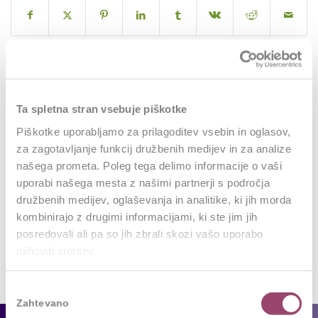
0
Ta spletna stran vsebuje piškotke
Piškotke uporabljamo za prilagoditev vsebin in oglasov,
REPLIES
za zagotavljanje funkcij družbenih medijev in za analize
Leave a Reply
našega prometa. Poleg tega delimo informacije o vaši
uporabi našega mesta z našimi partnerji s področja
Want to join the discussion?
družbenih medijev, oglaševanja in analitike, ki jih morda
Feel free to contribute!
kombinirajo z drugimi informacijami, ki ste jim jih
posredovali ali pa so jih zbrali skozi vašo uporabo
Za objavo komentarja se morate
prijaviti
.
njihovih storitev.
Izbira
Zahtevano
soglasja