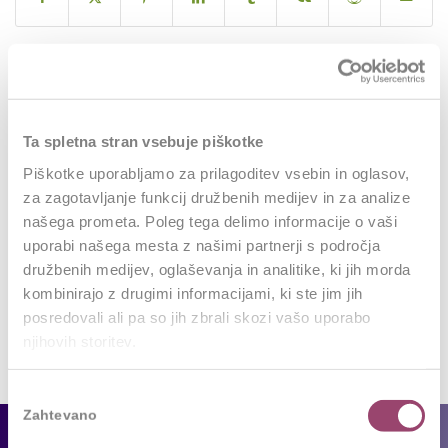
0
Ta spletna stran vsebuje piškotke
REPLIES
Piškotke uporabljamo za prilagoditev vsebin in oglasov,
za zagotavljanje funkcij družbenih medijev in za analize
Leave a Reply
našega prometa. Poleg tega delimo informacije o vaši
Want to join the discussion?
uporabi našega mesta z našimi partnerji s področja
Feel free to contribute!
družbenih medijev, oglaševanja in analitike, ki jih morda
kombinirajo z drugimi informacijami, ki ste jim jih
Za objavo komentarja se morate
prijaviti
.
posredovali ali pa so jih zbrali skozi vašo uporabo
njihovih storitev.
Izbira
Zahtevano
soglasja
Za podjetja