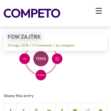
Blog - Latest News
You are here:
Home
/
Vhodna stran
/
Hrana za možgane – FoW zajtrk
/
FOW zajtrk
FOW ZAJTRK
/
/
29 maja, 2018
0 Comments
by
competo
Share this entry