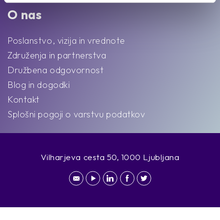
O nas
Poslanstvo, vizija in vrednote
Združenja in partnerstva
Družbena odgovornost
Blog in dogodki
Kontakt
Splošni pogoji o varstvu podatkov
Vilharjeva cesta 50, 1000 Ljubljana