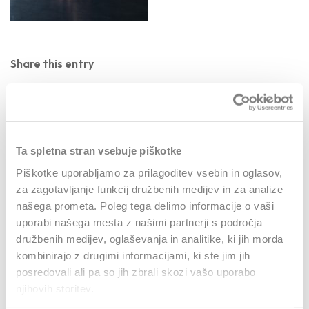
Share this entry
Ta spletna stran vsebuje piškotke
Piškotke uporabljamo za prilagoditev vsebin in oglasov,
0
za zagotavljanje funkcij družbenih medijev in za analize
našega prometa. Poleg tega delimo informacije o vaši
REPLIES
uporabi našega mesta z našimi partnerji s področja
družbenih medijev, oglaševanja in analitike, ki jih morda
Leave a Reply
kombinirajo z drugimi informacijami, ki ste jim jih
posredovali ali pa so jih zbrali skozi vašo uporabo
Want to join the discussion?
Feel free to contribute!
njihovih storitev.