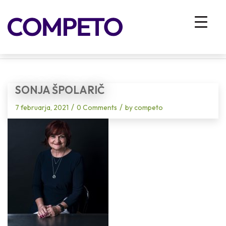
Blog - Latest News
You are here:
Home
/
Vhodna stran
/
Svet se je močno spremenil, naš način iskanja in izbora kadrov pa v večji meri
ostaja enak
/
Sonja Špolarič
SONJA ŠPOLARIČ
/
/
7 februarja, 2021
0 Comments
by
competo