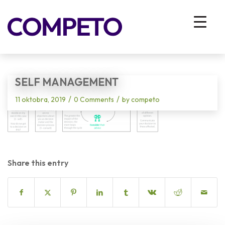
Blog - Latest News
You are here:
Home
/
Vhodna stran
/
Trije miti in zablode o sodobnem samoupravljanju v organizacijah
/
self management
SELF MANAGEMENT
/
/
11 oktobra, 2019
0 Comments
by
competo
Share this entry