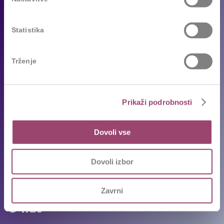
Reference
Sledimo trendom
Statistika
Za kandidate
Trženje
Prosta delovna mesta
Oddajte življenjepis
Prikaži podrobnosti
Priporočila kandidatov
Pogosta vprašanja
Dovoli vse
Karierni napotki in nasveti
Ekipa
Dovoli izbor
Intervju s Competovci
Zavrni
O nas