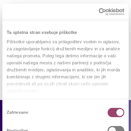
0
REPLIES
Ta spletna stran vsebuje piškotke
Leave a Reply
Piškotke uporabljamo za prilagoditev vsebin in oglasov,
za zagotavljanje funkcij družbenih medijev in za analize
Want to join the discussion?
našega prometa. Poleg tega delimo informacije o vaši
Feel free to contribute!
uporabi našega mesta z našimi partnerji s področja
družbenih medijev, oglaševanja in analitike, ki jih morda
Za objavo komentarja se morate
prijaviti
.
kombinirajo z drugimi informacijami, ki ste jim jih
posredovali ali pa so jih zbrali skozi vašo uporabo
njihovih storitev.
Izbira
Za podjetja
Zahtevano
soglasja
Naše storitve
Nastavitve