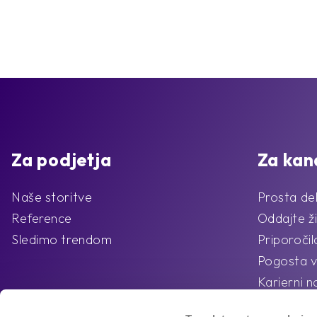
Za podjetja
Za kan
Naše storitve
Prosta de
Reference
Oddajte ži
Sledimo trendom
Priporoči
Pogosta v
Karierni n