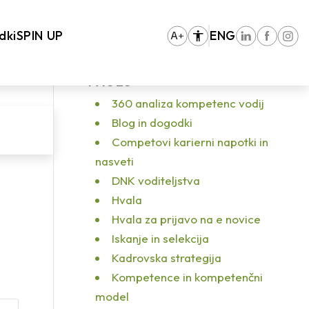
You are here:
Home
/
Vhodna stran
/
9. Competo dogodek
/
IMG_1500
dki
SPIN UP
ENG
PAGES
360 analiza kompetenc vodij
Blog in dogodki
Competovi karierni napotki in
nasveti
DNK voditeljstva
Hvala
Hvala za prijavo na e novice
Iskanje in selekcija
Kadrovska strategija
Kompetence in kompetenčni
model