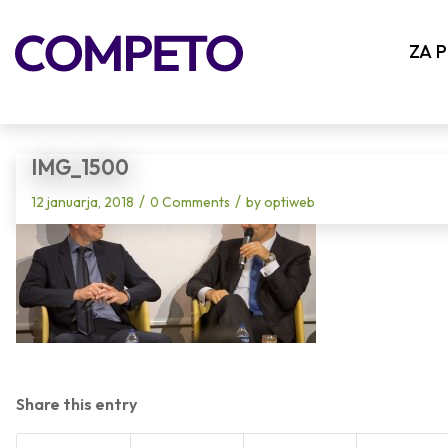
Blog - Latest News
ZA 
IMG_1500
/
/
12 januarja, 2018
0 Comments
by
optiweb
Share this entry