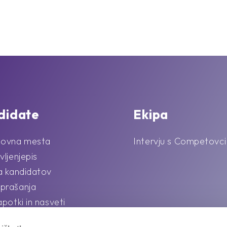
didate
Ekipa
lovna mesta
Intervju s Competovci
vljenjepis
la kandidatov
prašanja
apotki in nasveti