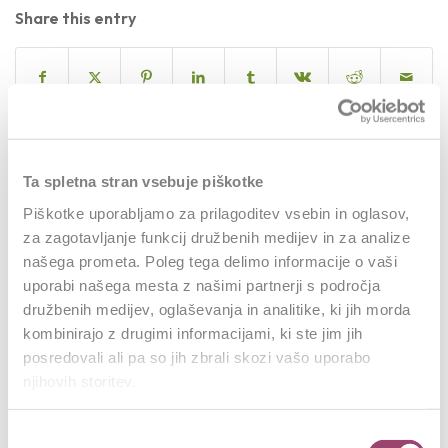
Share this entry
Ta spletna stran vsebuje piškotke
0
Piškotke uporabljamo za prilagoditev vsebin in oglasov,
za zagotavljanje funkcij družbenih medijev in za analize
REPLIES
našega prometa. Poleg tega delimo informacije o vaši
Leave a Reply
uporabi našega mesta z našimi partnerji s področja
družbenih medijev, oglaševanja in analitike, ki jih morda
Want to join the discussion?
kombinirajo z drugimi informacijami, ki ste jim jih
Feel free to contribute!
posredovali ali pa so jih zbrali skozi vašo uporabo
njihovih storitev.
Za objavo komentarja se morate
prijaviti
.
Izbira