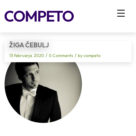
Blog - Latest News
You are here:
Home
/
Vhodna stran
/
Competo HR hekaton: ADIJO SILOSI – interno sodelovanje 4.0
/
Žiga ČEbulj
ŽIGA ČEBULJ
/
/
13 februarja, 2020
0 Comments
by
competo