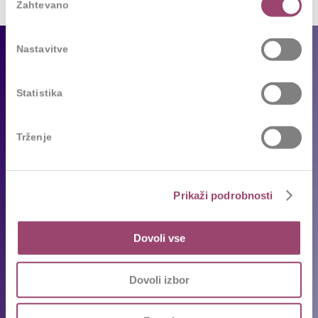
Zahtevano
soglasja
Nastavitve
Za podjetja
Naše storitve
Statistika
Reference
Sledimo trendom
Trženje
Za kandidate
Prikaži podrobnosti
Prosta delovna mesta
Oddajte življenjepis
Dovoli vse
Priporočila kandidatov
Pogosta vprašanja
Dovoli izbor
Karierni napotki in nasveti