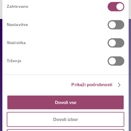
Izbira
Zahtevano
soglasja
Nastavitve
Za podjetja
Statistika
Naše storitve
Reference
Trženje
Sledimo trendom
Za kandidate
Prikaži podrobnosti
Prosta delovna mesta
Oddajte življenjepis
Dovoli vse
Priporočila kandidatov
Pogosta vprašanja
Dovoli izbor
Karierni napotki in nasveti