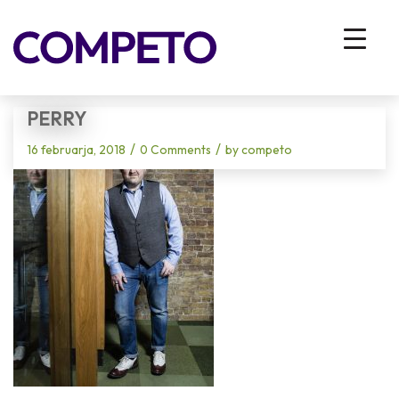
Blog - Latest News
You are here:
Home
/
Vhodna stran
/
Competo HR hekaton
/
Perry
PERRY
/
/
16 februarja, 2018
0 Comments
by
competo