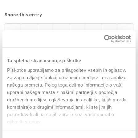
Share this entry
Ta spletna stran vsebuje piškotke
0
Piškotke uporabljamo za prilagoditev vsebin in oglasov,
za zagotavljanje funkcij družbenih medijev in za analize
REPLIES
našega prometa. Poleg tega delimo informacije o vaši
uporabi našega mesta z našimi partnerji s področja
Leave a Reply
družbenih medijev, oglaševanja in analitike, ki jih morda
kombinirajo z drugimi informacijami, ki ste jim jih
Want to join the discussion?
posredovali ali pa so jih zbrali skozi vašo uporabo
Feel free to contribute!
njihovih storitev.
Za objavo komentarja se morate
prijaviti
.