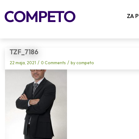
Blog - Latest News
ZA 
TZF_7186
/
/
22 maja, 2021
0 Comments
by
competo