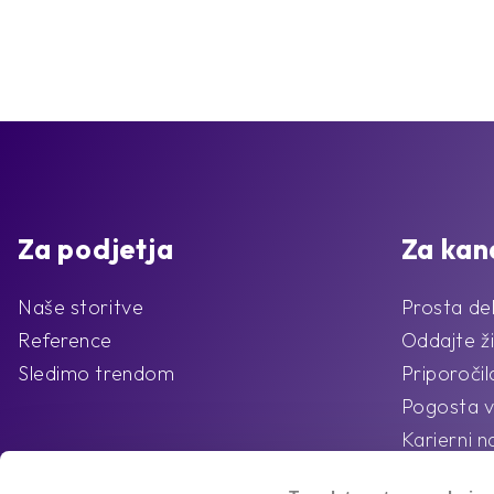
Za podjetja
Za kan
Naše storitve
Prosta de
Reference
Oddajte ži
Sledimo trendom
Priporoči
Pogosta v
Karierni n