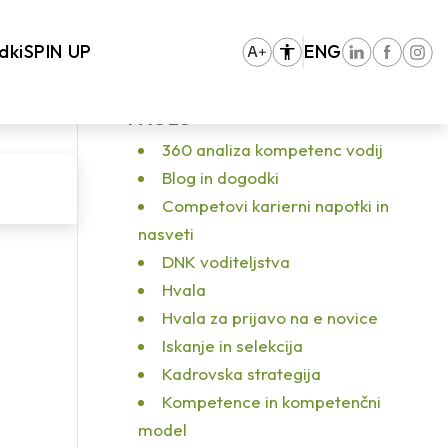
stran
/
Pogled z vrha – Tadej Gosak, direktor družbe Titus Evropa
/
TZF_7186
dki
SPIN UP
ENG
PAGES
360 analiza kompetenc vodij
Blog in dogodki
Competovi karierni napotki in
nasveti
DNK voditeljstva
Hvala
Hvala za prijavo na e novice
Iskanje in selekcija
Kadrovska strategija
Kompetence in kompetenčni
model