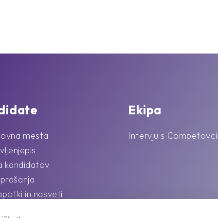
didate
Ekipa
lovna mesta
Intervju s Competovci
vljenjepis
la kandidatov
prašanja
apotki in nasveti