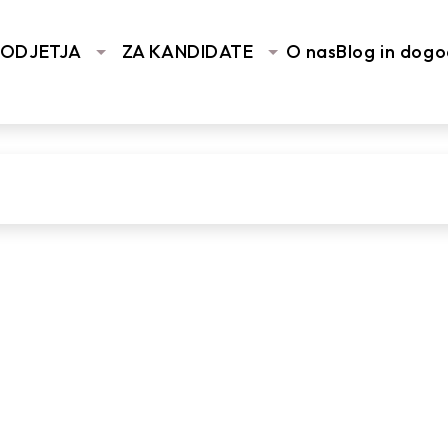
You are here:
Home
/
Vhodna 
PODJETJA
ZA KANDIDATE
O nas
Blog in dogo